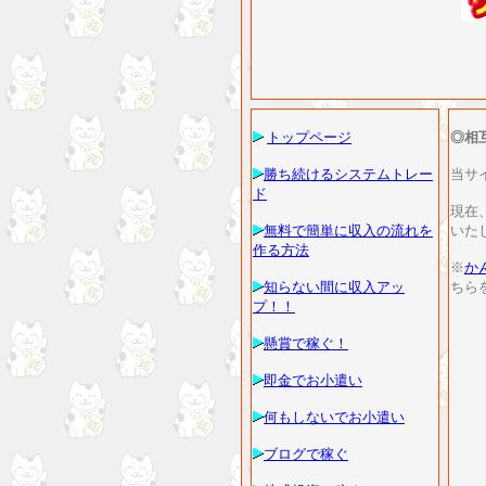
トップページ
◎相
勝ち続けるシステムトレー
当サ
ド
現在
無料で簡単に収入の流れを
いた
作る方法
※
か
知らない間に収入アッ
ちら
プ！！
懸賞で稼ぐ！
即金でお小遣い
何もしないでお小遣い
ブログで稼ぐ